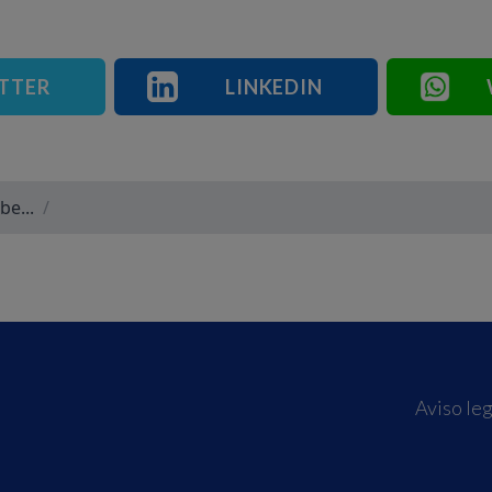
TTER
LINKEDIN
be...
/
Aviso leg