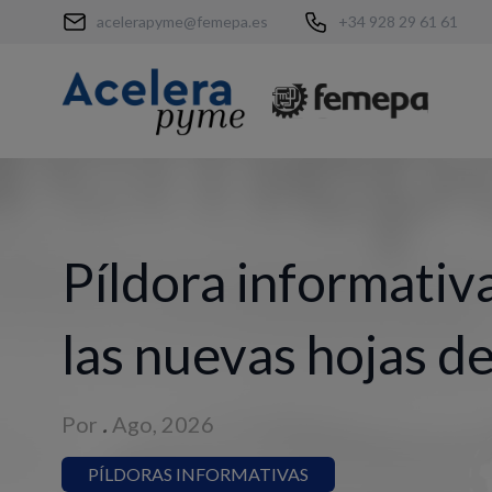
acelerapyme@femepa.es
+34 928 29 61 61
Píldora informativa
las nuevas hojas d
Por
.
Ago, 2026
PÍLDORAS INFORMATIVAS