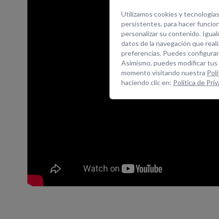
Utilizamos cookies y tecnologías
persistentes, para hacer funcio
personalizar su contenido. Igua
datos de la navegación que realiz
preferencias. Puedes configurar 
Asimismo, puedes modificar tus
momento visitando nuestra
Pol
haciendo clic en:
Política de Pri