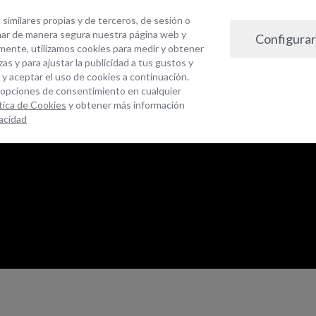
 similares propias y de terceros, de sesión o
nar de manera segura nuestra página web y
Configurar
lmente, utilizamos cookies para medir y obtener
as y para ajustar la publicidad a tus gustos y
y aceptar el uso de cookies a continuación.
 opciones de consentimiento en cualquier
ítica de Cookies
y obtener más información
vacidad