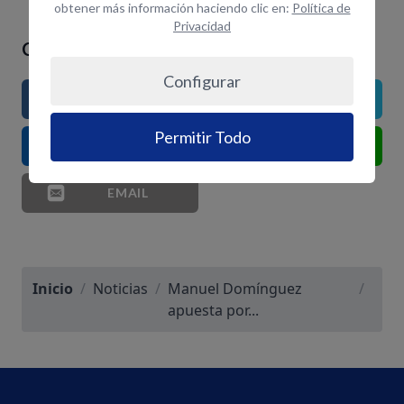
obtener más información haciendo clic en:
Política de
Privacidad
Comparte el artículo si te ha gustado
Configurar
FACEBOOK
TWITTER
Permitir Todo
LINKEDIN
WHATSAPP
EMAIL
Inicio
/
Noticias
/
Manuel Domínguez
/
apuesta por...