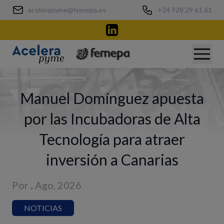
acelerapyme@femepa.es
+34 928 29 61 61
Manuel Domínguez apuesta
por las Incubadoras de Alta
Tecnología para atraer
inversión a Canarias
Por
.
Ago, 2026
NOTICIAS