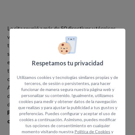
La cita reunió a más de 50 directivos y técnicos
vinculados a las Incubadoras de Alta Tecnología de
toda España que están marcando la diferencia en
sectores estratégicos como las ciencias de la vida,
el metal y las tecnologías de información. El evento
Respetamos tu privacidad
tiene como objetivo sentar las bases para la
Utilizamos cookies y tecnologías similares propias y de
creación de una Red Nacional de Incubadoras de
terceros, de sesión o persistentes, para hacer
Alta Tecnología que actúe como motor de
funcionar de manera segura nuestra página web y
desarrollo económico y social a través de las
personalizar su contenido. Igualmente, utilizamos
cookies para medir y obtener datos de la navegación
distintas instalaciones.
que realizas y para ajustar la publicidad a tus gustos y
Para más información consulte la fuente
preferencias. Puedes configurar y aceptar el uso de
cookies a continuación. Asimismo, puedes modificar
original de la noticia >
AQUÍ
tus opciones de consentimiento en cualquier
momento visitando nuestra
Política de Cookies
y