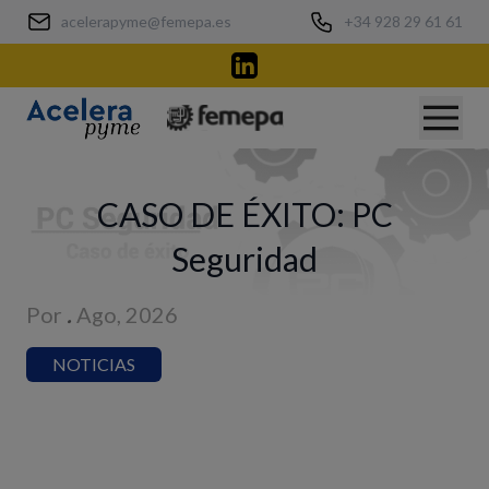
acelerapyme@femepa.es
+34 928 29 61 61
CASO DE ÉXITO: PC
Seguridad
Por
.
Ago, 2026
NOTICIAS