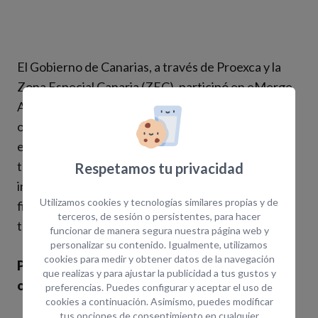
El Gobierno de Canarias, a través de Proexca y la
Zona Especial Canaria (ZEC), participó en eMerge
Américas en Miami, presentando las ventajas de
operar desde Canarias a empresas tecnológicas
estadounidenses y explorando el ecosistema
tecnológico local. Este evento buscó atraer
Respetamos tu privacidad
inversión hacia las islas, destacando su sistema
Utilizamos cookies y tecnologías similares propias y de
fiscal único, ubicación estratégica como puente
terceros, de sesión o persistentes, para hacer
tricontinental, conexiones con Europa…
funcionar de manera segura nuestra página web y
personalizar su contenido. Igualmente, utilizamos
cookies para medir y obtener datos de la navegación
Para más información consulte la fuente
que realizas y para ajustar la publicidad a tus gustos y
original de la noticia
>
AQUÍ
preferencias. Puedes configurar y aceptar el uso de
cookies a continuación. Asimismo, puedes modificar
tus opciones de consentimiento en cualquier