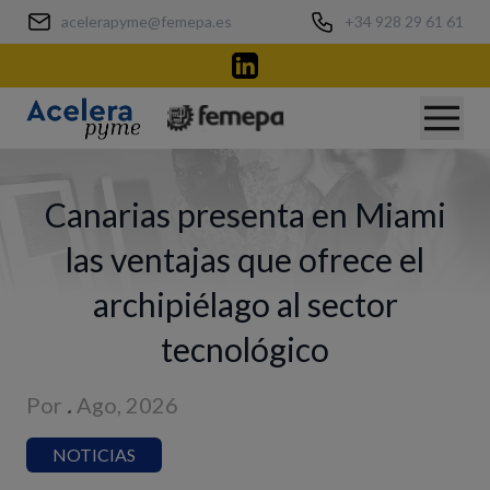
acelerapyme@femepa.es
+34 928 29 61 61
Canarias presenta en Miami
las ventajas que ofrece el
archipiélago al sector
tecnológico
Por
.
Ago, 2026
NOTICIAS