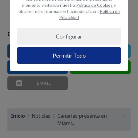
momento visitando nuestra
Política de Cookies
y
obtener más información haciendo clic en:
Política de
Privacidad
Comparte el artículo si te ha gustado
Configurar
FACEBOOK
TWITTER
Permitir Todo
LINKEDIN
WHATSAPP
EMAIL
Inicio
/
Noticias
/
Canarias presenta en
/
Miami...