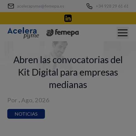
acelerapyme@femepa.es
+34 928 29 61 61
Abren las convocatorias del
Kit Digital para empresas
medianas
Por
.
Ago, 2026
NOTICIAS