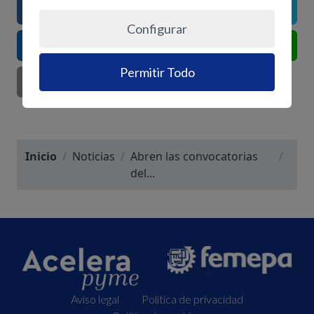
FACEBOOK
TWITTER
Configurar
LINKEDIN
WHATSAPP
Permitir Todo
EMAIL
Inicio
/
Noticias
/
Abren las convocatorias
/
del...
Aviso legal
Política de privacidad