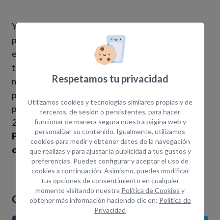
Ya pueden presentar sus solicitudes las empresas
pertenecientes a los segmentos IV (medianas
empresas entre 50 y menos de 100 personas
trabajadoras) y V (medianas empresas entre 100 y
Respetamos tu privacidad
menos de 250 personas trabajadoras). El plazo de
presentación para los segmentos IV y V
Utilizamos cookies y tecnologías similares propias y de
permanecerá abierto hasta el día 30 de junio de
terceros, de sesión o persistentes, para hacer
2025.
funcionar de manera segura nuestra página web y
personalizar su contenido. Igualmente, utilizamos
Para más información consulte la fuente
cookies para medir y obtener datos de la navegación
original de la noticia >
AQUÍ
que realizas y para ajustar la publicidad a tus gustos y
preferencias. Puedes configurar y aceptar el uso de
cookies a continuación. Asimismo, puedes modificar
tus opciones de consentimiento en cualquier
momento visitando nuestra
Política de Cookies
y
Comparte el artículo si te ha gustado
obtener más información haciendo clic en:
Política de
Privacidad