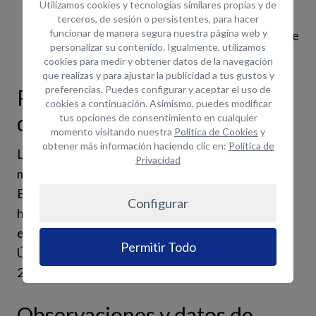
Utilizamos cookies y tecnologías similares propias y de
Existen archivos ofimáticos en PDF que no
terceros, de sesión o persistentes, para hacer
funcionar de manera segura nuestra página web y
cumplan en su totalidad todos los requisitos de
personalizar su contenido. Igualmente, utilizamos
accesibilidad.
cookies para medir y obtener datos de la navegación
que realizas y para ajustar la publicidad a tus gustos y
preferencias. Puedes configurar y aceptar el uso de
Preparación de la presente
cookies a continuación. Asimismo, puedes modificar
declaración de accesibilidad:
tus opciones de consentimiento en cualquier
momento visitando nuestra
Política de Cookies
y
obtener más información haciendo clic en:
Política de
La presente declaración fue preparada el 28 de
Privacidad
marzo de 2023.
El método empleado para preparar la declaración
Configurar
ha sido una autoevaluación llevada a cabo por el
equipo de Coco Solution.
Permitir Todo
Última revisión de la declaración: 28 de marzo de
2023.
Observaciones y datos de